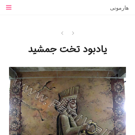
هارمونی
یادبود تخت جمشید