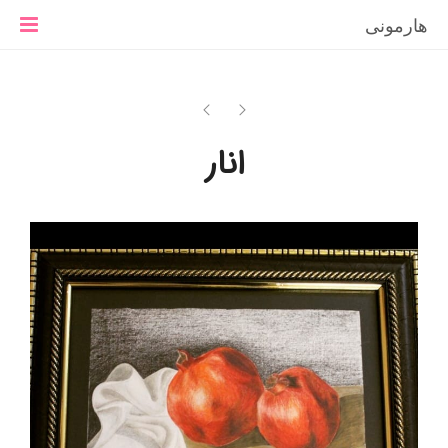
هارمونی
انار